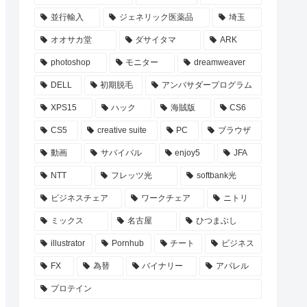
並行輸入
ジェネリック医薬品
埼玉
オオサカ堂
ダサイタマ
ARK
photoshop
モニター
dreamweaver
DELL
初期脱毛
アンバサダープログラム
XPS15
ハック
海賊版
CS6
CS5
creative suite
PC
ブラウザ
動画
サバイバル
enjoy5
JFA
NTT
フレッツ光
softbank光
ビジネスチェア
ワークチェア
ニトリ
ミックス
名古屋
ひつまぶし
illustrator
Pornhub
チート
ビジネス
FX
為替
バイナリー
アパレル
プロテイン