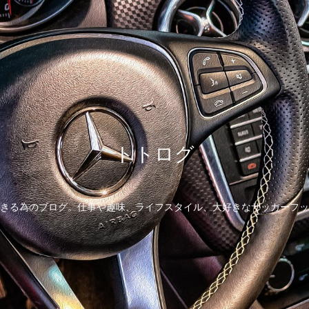
トトログ
きる為のブログ。仕事や趣味、ライフスタイル、大好きなサッカーフッ