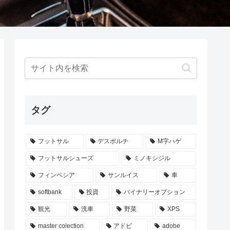
タグ
フットサル
デスポルチ
M字ハゲ
フットサルシューズ
ミノキシジル
フィンペシア
サンルイス
車
softbank
投資
バイナリーオプション
観光
洗車
野菜
XPS
master colection
アドビ
adobe