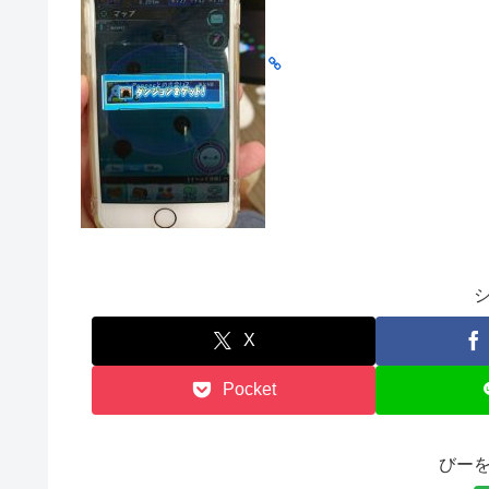
X
Pocket
びー