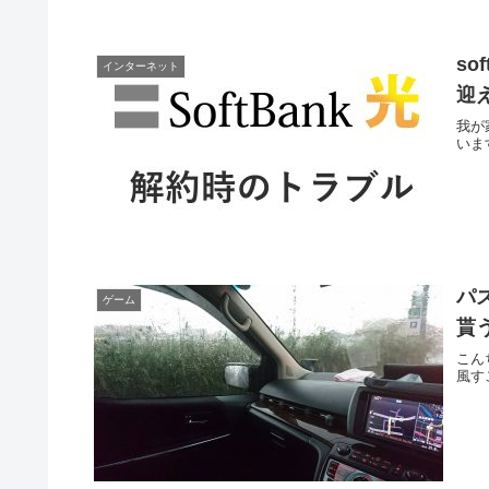
s
インターネット
迎
我が
いま
パ
ゲーム
貰う
こん
風すご