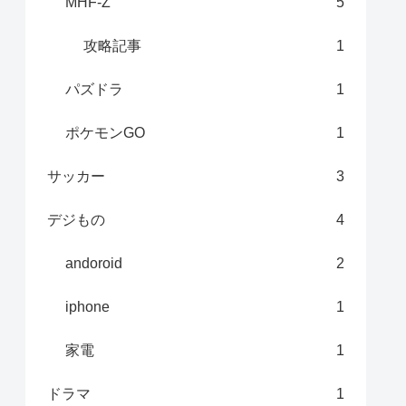
MHF-Z
5
攻略記事
1
パズドラ
1
ポケモンGO
1
サッカー
3
デジもの
4
andoroid
2
iphone
1
家電
1
ドラマ
1