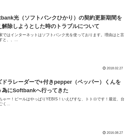
oftbank光（ソフトバンクひかり）の契約更新期間を
え解除しようとした時のトラブルについて
家ではインターネットはソフトバンク光を使っております。理由はと言
すと、、...
2018.02.27
ズドラレーダーで+付きpepper（ペッパー）くんを
為にSoftbankへ行ってきた
ちゃー！ビールはやっぱりYEBIS！いえびすな、トトロです！最近、台
く...
2016.08.27