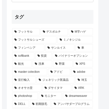
タグ
フットサル
デスポルチ
M字ハゲ
フットサルシューズ
ミノキシジル
フィンペシア
サンルイス
車
softbank
投資
バイナリーオプション
観光
洗車
野菜
XPS
master colection
アドビ
adobe
並行輸入
ジェネリック医薬品
埼玉
オオサカ堂
ダサイタマ
ARK
photoshop
モニター
dreamweaver
DELL
初期脱毛
アンバサダープログラム