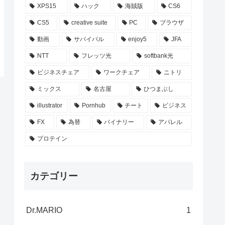
XPS15
ハック
海賊版
CS6
CS5
creative suite
PC
ブラウザ
動画
サバイバル
enjoy5
JFA
NTT
フレッツ光
softbank光
ビジネスチェア
ワークチェア
ニトリ
ミックス
名古屋
ひつまぶし
illustrator
Pornhub
チート
ビジネス
FX
為替
バイナリー
アパレル
プロテイン
カテゴリー
Dr.MARIO
1