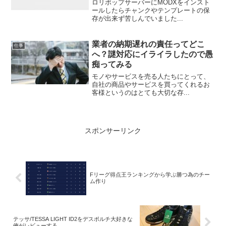
ロリポップサーバーにMODXをインスト
ールしたらチャンクやテンプレートの保
存が出来ず苦しんでいました...
業者の納期遅れの責任ってどこ
仕事
へ？謎対応にイライラしたので愚
痴ってみる
モノやサービスを売る人たちにとって、
自社の商品やサービスを買ってくれるお
客様というのはとても大切な存...
スポンサーリンク
Fリーグ得点王ランキングから学ぶ勝つ為のチー
ム作り
テッサ/TESSA LIGHT ID2をデスポルチ大好きな
俺がレビューする