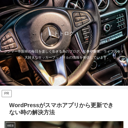
トトログ
グンマー帝国発の毎日を楽しく生きる為のブログ。仕事や趣味、ライフスタイ
ル、大好きなサッカーフットサルの情報を発信しています。
PR
WordPressがスマホアプリから更新でき
ない時の解決方法
WEB