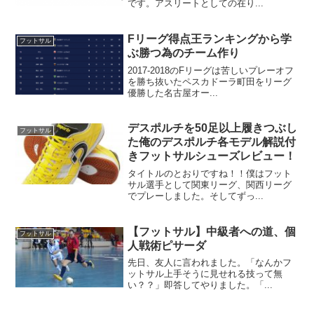
です。アスリートとしての在り...
Fリーグ得点王ランキングから学
フットサル
ぶ勝つ為のチーム作り
2017-2018のFリーグは苦しいプレーオフ
を勝ち抜いたペスカドーラ町田をリーグ
優勝した名古屋オー...
デスポルチを50足以上履きつぶし
フットサル
た俺のデスポルチ各モデル解説付
きフットサルシューズレビュー！
タイトルのとおりですね！！僕はフット
サル選手として関東リーグ、関西リーグ
でプレーしました。そしてずっ...
【フットサル】中級者への道、個
フットサル
人戦術ピサーダ
先日、友人に言われました。「なんかフ
ットサル上手そうに見せれる技って無
い？？」即答してやりました。「...