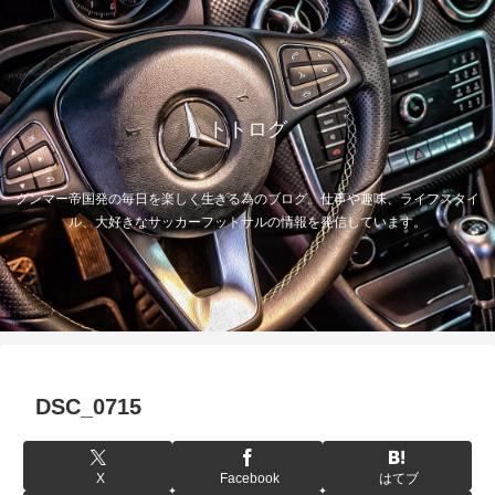
トトログ
グンマー帝国発の毎日を楽しく生きる為のブログ。仕事や趣味、ライフスタイ
ル、大好きなサッカーフットサルの情報を発信しています。
DSC_0715
X
Facebook
はてブ