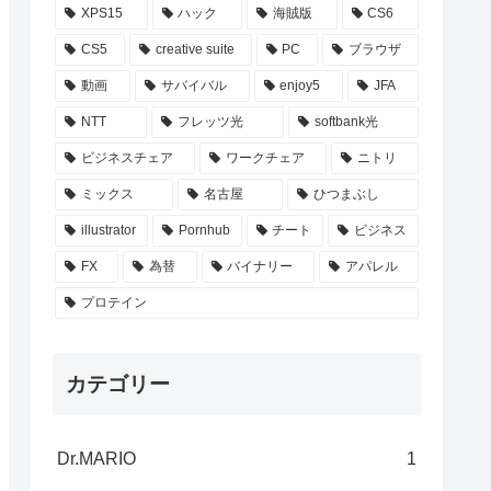
XPS15
ハック
海賊版
CS6
CS5
creative suite
PC
ブラウザ
動画
サバイバル
enjoy5
JFA
NTT
フレッツ光
softbank光
ビジネスチェア
ワークチェア
ニトリ
ミックス
名古屋
ひつまぶし
illustrator
Pornhub
チート
ビジネス
FX
為替
バイナリー
アパレル
プロテイン
カテゴリー
Dr.MARIO
1