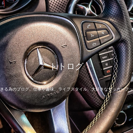
トトログ
きる為のブログ。仕事や趣味、ライフスタイル、大好きなサッカーフッ