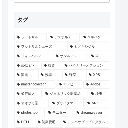
タグ
フットサル
デスポルチ
M字ハゲ
フットサルシューズ
ミノキシジル
フィンペシア
サンルイス
車
softbank
投資
バイナリーオプション
観光
洗車
野菜
XPS
master colection
アドビ
adobe
並行輸入
ジェネリック医薬品
埼玉
オオサカ堂
ダサイタマ
ARK
photoshop
モニター
dreamweaver
DELL
初期脱毛
アンバサダープログラム