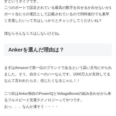
ずというタイプです。
二つのポートで設定されている最高の数字を出せるか出せないか1
ポート当たりの電圧として記載されているので同時進行でも素早
く充電したいって方はしっかりとチェックしてくださいね？
僕ならそんなミスはしないけどね。
Ankerを選んだ理由は？
まずはAmazonで第一位のブランドであるという謳い文句にやられ
ました。そう、自分ミーのハーなんです。1000万人が支持してる
なんて言われたらさ、信じたくなるじゃん！！
二つ目はAnker独自のPowerIQとVoltageBoostの組み合わせから来
るフルスピード充電テクノロジーってやつです。
おっ、、、なんか凄そう・・・・