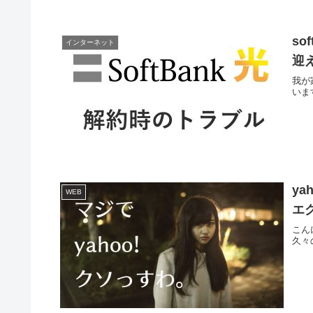
s
インターネット
迎
我が
いま
y
WEB
エ
こん
久々