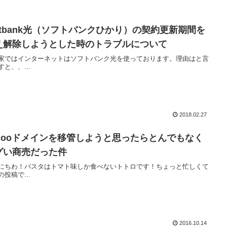
oftbank光（ソフトバンクひかり）の契約更新期間を
え解除しようとした時のトラブルについて
家ではインターネットはソフトバンク光を使っております。理由はと言
すと、、...
2018.02.27
ahooドメインを移管しようと思ったらとんでもなく
グい商売だった件
にちわ！パスタはトマト味しか食べないトトロです！ちょっと忙しくて
の投稿で...
2016.10.14