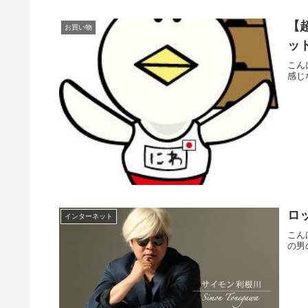
【
お買い物
ッ
こん
感じ
ロ
インターネット
こん
の男