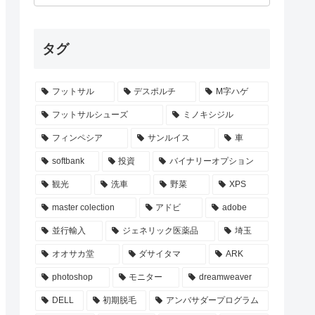
タグ
フットサル
デスポルチ
M字ハゲ
フットサルシューズ
ミノキシジル
フィンペシア
サンルイス
車
softbank
投資
バイナリーオプション
観光
洗車
野菜
XPS
master colection
アドビ
adobe
並行輸入
ジェネリック医薬品
埼玉
オオサカ堂
ダサイタマ
ARK
photoshop
モニター
dreamweaver
DELL
初期脱毛
アンバサダープログラム