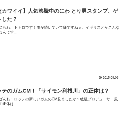
超カワイイ】人気沸騰中のにわ とり男スタンプ、ゲ
トした？
にちわ、トトロです！雨が続いていて嫌ですねぇ。イギリスとかこんな
なんです...
2015.09.08
ッテのガムCM！「サイモン利根川」の正体は？
ばんわ！ロッテの新しいガムのCM見ましたか？敏腕プロデューサー風
の正体は...