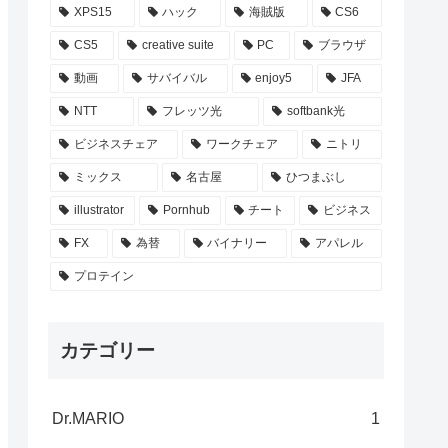
XPS15
ハック
海賊版
CS6
CS5
creative suite
PC
ブラウザ
動画
サバイバル
enjoy5
JFA
NTT
フレッツ光
softbank光
ビジネスチェア
ワークチェア
ニトリ
ミックス
名古屋
ひつまぶし
illustrator
Pornhub
チート
ビジネス
FX
為替
バイナリー
アパレル
プロテイン
カテゴリー
Dr.MARIO
1