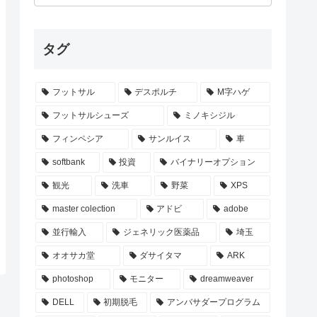
タグ
フットサル
デスポルチ
M字ハゲ
フットサルシューズ
ミノキシジル
フィンペシア
サンルイス
車
softbank
投資
バイナリーオプション
観光
洗車
野菜
XPS
master colection
アドビ
adobe
並行輸入
ジェネリック医薬品
埼玉
オオサカ堂
ダサイタマ
ARK
photoshop
モニター
dreamweaver
DELL
初期脱毛
アンバサダープログラム