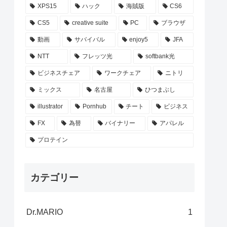
XPS15
ハック
海賊版
CS6
CS5
creative suite
PC
ブラウザ
動画
サバイバル
enjoy5
JFA
NTT
フレッツ光
softbank光
ビジネスチェア
ワークチェア
ニトリ
ミックス
名古屋
ひつまぶし
illustrator
Pornhub
チート
ビジネス
FX
為替
バイナリー
アパレル
プロテイン
カテゴリー
Dr.MARIO
1