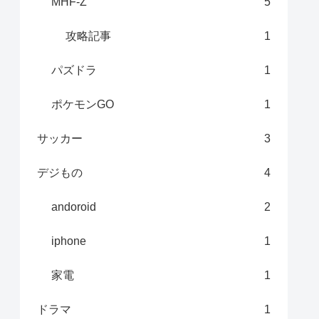
MHF-Z
5
攻略記事
1
パズドラ
1
ポケモンGO
1
サッカー
3
デジもの
4
andoroid
2
iphone
1
家電
1
ドラマ
1