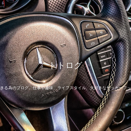
トトログ
きる為のブログ。仕事や趣味、ライフスタイル、大好きなサッカーフッ