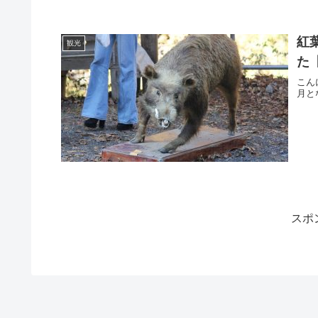
紅
観光
た
こん
月と
スポ