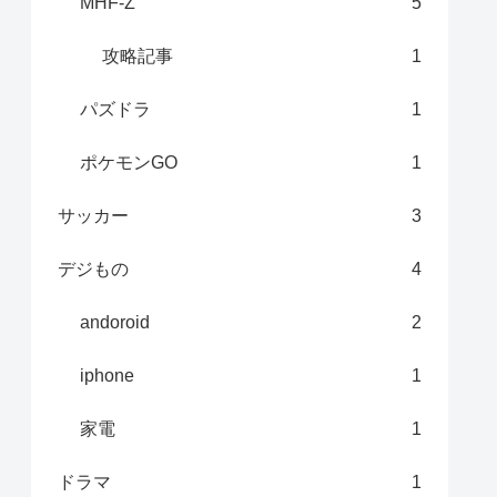
MHF-Z
5
攻略記事
1
パズドラ
1
ポケモンGO
1
サッカー
3
デジもの
4
andoroid
2
iphone
1
家電
1
ドラマ
1