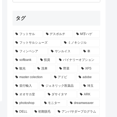
タグ
フットサル
デスポルチ
M字ハゲ
フットサルシューズ
ミノキシジル
フィンペシア
サンルイス
車
softbank
投資
バイナリーオプション
観光
洗車
野菜
XPS
master colection
アドビ
adobe
並行輸入
ジェネリック医薬品
埼玉
オオサカ堂
ダサイタマ
ARK
photoshop
モニター
dreamweaver
DELL
初期脱毛
アンバサダープログラム