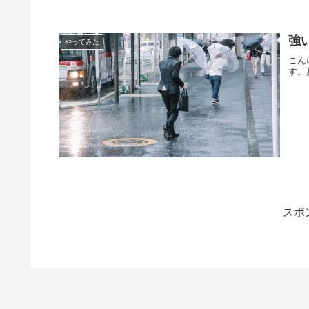
強
やってみた
こん
す。
スポ