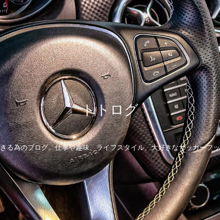
トトログ
きる為のブログ。仕事や趣味、ライフスタイル、大好きなサッカーフッ