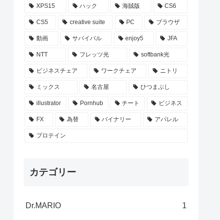
XPS15
ハック
海賊版
CS6
CS5
creative suite
PC
ブラウザ
動画
サバイバル
enjoy5
JFA
NTT
フレッツ光
softbank光
ビジネスチェア
ワークチェア
ニトリ
ミックス
名古屋
ひつまぶし
illustrator
Pornhub
チート
ビジネス
FX
為替
バイナリー
アパレル
プロテイン
カテゴリー
Dr.MARIO
1