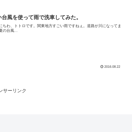
い台風を使って雨で洗車してみた。
にちわ、トトロです。関東地方すごい雨ですねぇ。道路が川になってま
夏の台風...
2016.08.22
ンサーリンク