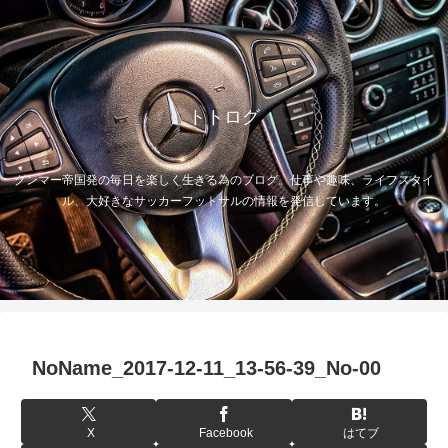
トトログ
グンマー帝国発の毎日を楽しく生きる為のブログ。仕事や趣味、ライフスタイ
ル、大好きなサッカーフットサルの情報を発信しています。
NoName_2017-12-11_13-56-39_No-00
X
Facebook
はてブ