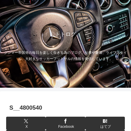
トトログ
グンマー帝国発の毎日を楽しく生きる為のブログ。仕事や趣味、ライフスタイ
ル、大好きなサッカーフットサルの情報を発信しています。
S__4800540
X
Facebook
はてブ