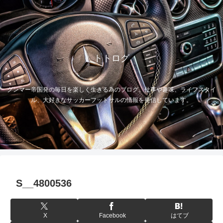
トトログ
グンマー帝国発の毎日を楽しく生きる為のブログ。仕事や趣味、ライフスタイ
ル、大好きなサッカーフットサルの情報を発信しています。
S__4800536
X
Facebook
はてブ