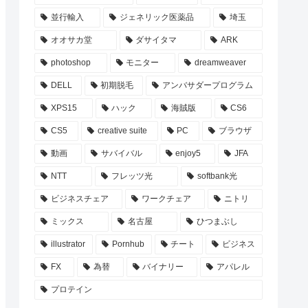
並行輸入
ジェネリック医薬品
埼玉
オオサカ堂
ダサイタマ
ARK
photoshop
モニター
dreamweaver
DELL
初期脱毛
アンバサダープログラム
XPS15
ハック
海賊版
CS6
CS5
creative suite
PC
ブラウザ
動画
サバイバル
enjoy5
JFA
NTT
フレッツ光
softbank光
ビジネスチェア
ワークチェア
ニトリ
ミックス
名古屋
ひつまぶし
illustrator
Pornhub
チート
ビジネス
FX
為替
バイナリー
アパレル
プロテイン