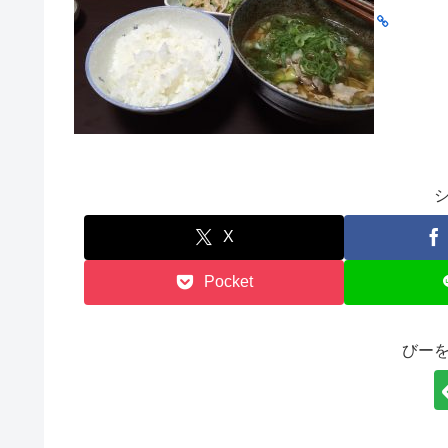
X
Pocket
びー