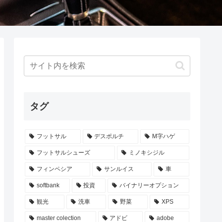
タグ
フットサル
デスポルチ
M字ハゲ
フットサルシューズ
ミノキシジル
フィンペシア
サンルイス
車
softbank
投資
バイナリーオプション
観光
洗車
野菜
XPS
master colection
アドビ
adobe