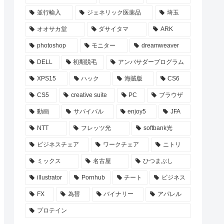
並行輸入
ジェネリック医薬品
埼玉
オオサカ堂
ダサイタマ
ARK
photoshop
モニター
dreamweaver
DELL
初期脱毛
アンバサダープログラム
XPS15
ハック
海賊版
CS6
CS5
creative suite
PC
ブラウザ
動画
サバイバル
enjoy5
JFA
NTT
フレッツ光
softbank光
ビジネスチェア
ワークチェア
ニトリ
ミックス
名古屋
ひつまぶし
illustrator
Pornhub
チート
ビジネス
FX
為替
バイナリー
アパレル
プロテイン