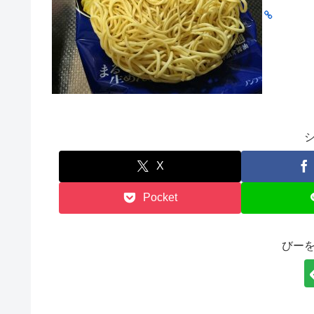
X
Pocket
びー