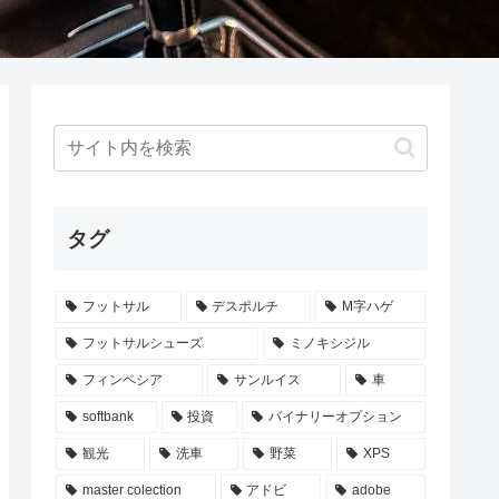
タグ
フットサル
デスポルチ
M字ハゲ
フットサルシューズ
ミノキシジル
フィンペシア
サンルイス
車
softbank
投資
バイナリーオプション
観光
洗車
野菜
XPS
master colection
アドビ
adobe