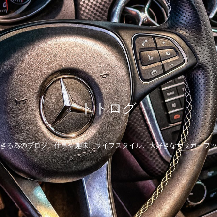
トトログ
きる為のブログ。仕事や趣味、ライフスタイル、大好きなサッカーフッ