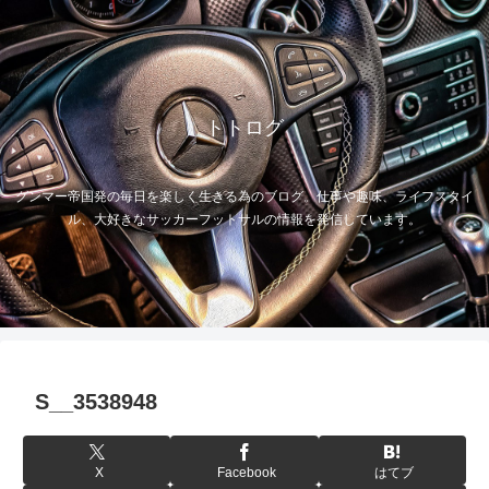
トトログ
グンマー帝国発の毎日を楽しく生きる為のブログ。仕事や趣味、ライフスタイ
ル、大好きなサッカーフットサルの情報を発信しています。
S__3538948
X
Facebook
はてブ