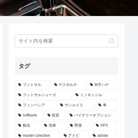
タグ
フットサル
デスポルチ
M字ハゲ
フットサルシューズ
ミノキシジル
フィンペシア
サンルイス
車
softbank
投資
バイナリーオプション
観光
洗車
野菜
XPS
master colection
アドビ
adobe