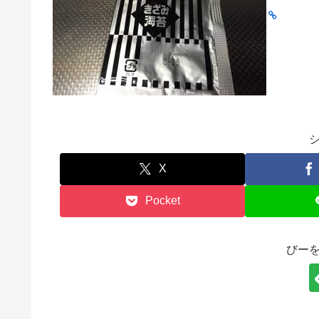
X
Pocket
びー