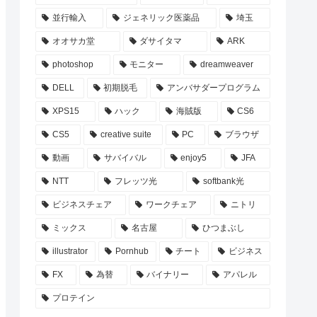
並行輸入
ジェネリック医薬品
埼玉
オオサカ堂
ダサイタマ
ARK
photoshop
モニター
dreamweaver
DELL
初期脱毛
アンバサダープログラム
XPS15
ハック
海賊版
CS6
CS5
creative suite
PC
ブラウザ
動画
サバイバル
enjoy5
JFA
NTT
フレッツ光
softbank光
ビジネスチェア
ワークチェア
ニトリ
ミックス
名古屋
ひつまぶし
illustrator
Pornhub
チート
ビジネス
FX
為替
バイナリー
アパレル
プロテイン