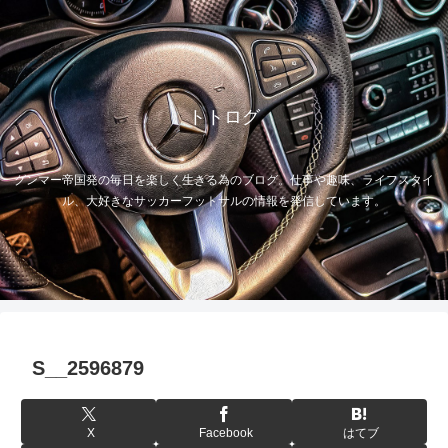
トトログ
グンマー帝国発の毎日を楽しく生きる為のブログ。仕事や趣味、ライフスタイ
ル、大好きなサッカーフットサルの情報を発信しています。
S__2596879
X
Facebook
はてブ