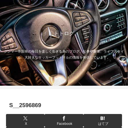
トトログ
グンマー帝国発の毎日を楽しく生きる為のブログ。仕事や趣味、ライフスタイ
ル、大好きなサッカーフットサルの情報を発信しています。
S__2596869
X
Facebook
はてブ