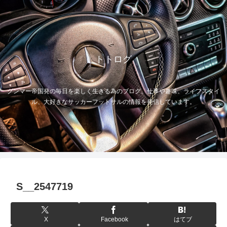
トトログ
グンマー帝国発の毎日を楽しく生きる為のブログ。仕事や趣味、ライフスタイ
ル、大好きなサッカーフットサルの情報を発信しています。
S__2547719
X
Facebook
はてブ