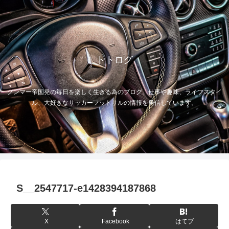
トトログ
グンマー帝国発の毎日を楽しく生きる為のブログ。仕事や趣味、ライフスタイ
ル、大好きなサッカーフットサルの情報を発信しています。
S__2547717-e1428394187868
X
Facebook
はてブ