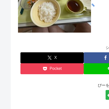
X
Pocket
びー