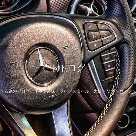
トトログ
きる為のブログ。仕事や趣味、ライフスタイル、大好きなサッカーフッ