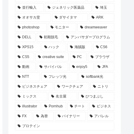
並行輸入
ジェネリック医薬品
埼玉
オオサカ堂
ダサイタマ
ARK
photoshop
モニター
dreamweaver
DELL
初期脱毛
アンバサダープログラム
XPS15
ハック
海賊版
CS6
CS5
creative suite
PC
ブラウザ
動画
サバイバル
enjoy5
JFA
NTT
フレッツ光
softbank光
ビジネスチェア
ワークチェア
ニトリ
ミックス
名古屋
ひつまぶし
illustrator
Pornhub
チート
ビジネス
FX
為替
バイナリー
アパレル
プロテイン