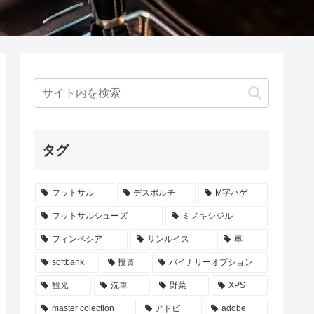
タグ
フットサル
デスポルチ
M字ハゲ
フットサルシューズ
ミノキシジル
フィンペシア
サンルイス
車
softbank
投資
バイナリーオプション
観光
洗車
野菜
XPS
master colection
アドビ
adobe