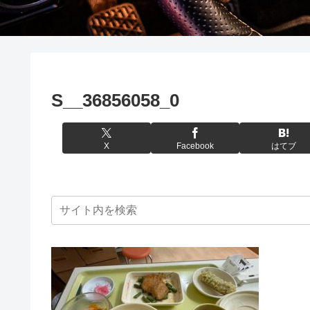
S__36856058_0
X
Facebook
はてブ