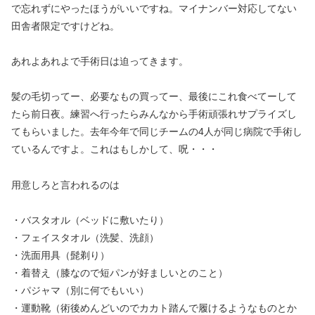
で忘れずにやったほうがいいですね。マイナンバー対応してない
田舎者限定ですけどね。
あれよあれよで手術日は迫ってきます。
髪の毛切ってー、必要なもの買ってー、最後にこれ食べてーして
たら前日夜。練習へ行ったらみんなから手術頑張れサプライズし
てもらいました。去年今年で同じチームの4人が同じ病院で手術し
ているんですよ。これはもしかして、呪・・・
用意しろと言われるのは
・バスタオル（ベッドに敷いたり）
・フェイスタオル（洗髪、洗顔）
・洗面用具（髭剃り）
・着替え（膝なので短パンが好ましいとのこと）
・パジャマ（別に何でもいい）
・運動靴（術後めんどいのでカカト踏んで履けるようなものとか