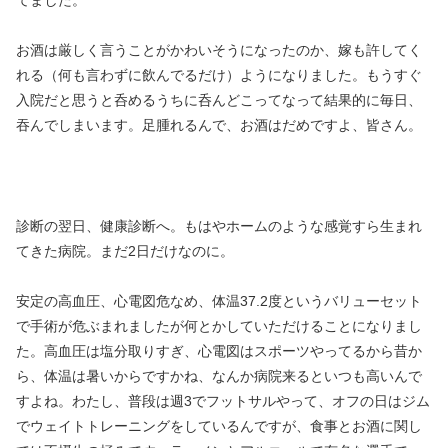
てました。
お酒は厳しく言うことがかわいそうになったのか、嫁も許してく
れる（何も言わずに飲んでるだけ）ようになりました。もうすぐ
入院だと思うと呑めるうちに呑んどこってなって結果的に毎日、
吞んでしまいます。足腫れるんで、お酒はだめですよ、皆さん。
診断の翌日、健康診断へ。もはやホームのような感覚すら生まれ
てきた病院。まだ2日だけなのに。
安定の高血圧、心電図危なめ、体温37.2度というバリューセット
で手術が危ぶまれましたが何とかしていただけることになりまし
た。高血圧は塩分取りすぎ、心電図はスポーツやってるから昔か
ら、体温は暑いからですかね、なんか病院来るといつも高いんで
すよね。わたし、普段は週3でフットサルやって、オフの日はジム
でウェイトトレーニングをしているんですが、食事とお酒に関し