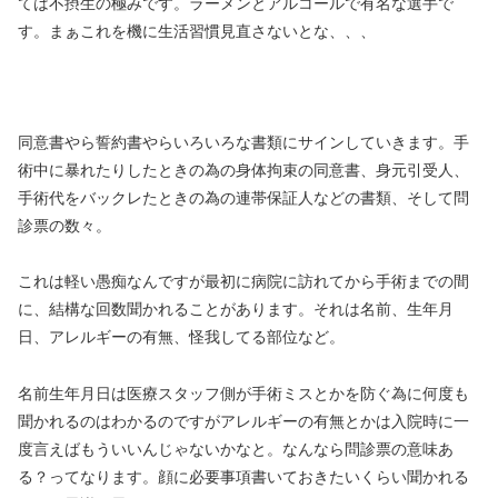
ては不摂生の極みです。ラーメンとアルコールで有名な選手で
す。まぁこれを機に生活習慣見直さないとな、、、
同意書やら誓約書やらいろいろな書類にサインしていきます。手
術中に暴れたりしたときの為の身体拘束の同意書、身元引受人、
手術代をバックレたときの為の連帯保証人などの書類、そして問
診票の数々。
これは軽い愚痴なんですが最初に病院に訪れてから手術までの間
に、結構な回数聞かれることがあります。それは名前、生年月
日、アレルギーの有無、怪我してる部位など。
名前生年月日は医療スタッフ側が手術ミスとかを防ぐ為に何度も
聞かれるのはわかるのですがアレルギーの有無とかは入院時に一
度言えばもういいんじゃないかなと。なんなら問診票の意味あ
る？ってなります。顔に必要事項書いておきたいくらい聞かれる