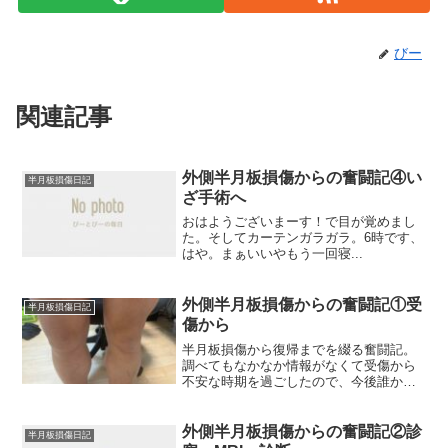
びー
関連記事
外側半月板損傷からの奮闘記④い
半月板損傷日記
ざ手術へ
おはようございまーす！で目が覚めまし
た。そしてカーテンガラガラ。6時です、
はや。まぁいいやもう一回寝...
外側半月板損傷からの奮闘記①受
半月板損傷日記
傷から
半月板損傷から復帰までを綴る奮闘記。
調べてもなかなか情報がなくて受傷から
不安な時期を過ごしたので、今後誰かの
ためになればと思い今回の体験をまとめ
ていきます！病院での流れ、診療、手
術、入院生活、お金のことも赤裸々に書
外側半月板損傷からの奮闘記②診
半月板損傷日記
いています。