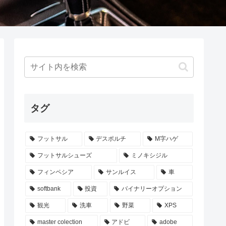
タグ
フットサル
デスポルチ
M字ハゲ
フットサルシューズ
ミノキシジル
フィンペシア
サンルイス
車
softbank
投資
バイナリーオプション
観光
洗車
野菜
XPS
master colection
アドビ
adobe