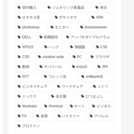
並行輸入
ジェネリック医薬品
埼玉
オオサカ堂
ダサイタマ
ARK
photoshop
モニター
dreamweaver
DELL
初期脱毛
アンバサダープログラム
XPS15
ハック
海賊版
CS6
CS5
creative suite
PC
ブラウザ
動画
サバイバル
enjoy5
JFA
NTT
フレッツ光
softbank光
ビジネスチェア
ワークチェア
ニトリ
ミックス
名古屋
ひつまぶし
illustrator
Pornhub
チート
ビジネス
FX
為替
バイナリー
アパレル
プロテイン