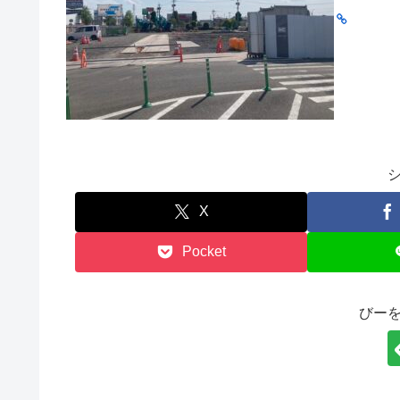
X
Pocket
びー