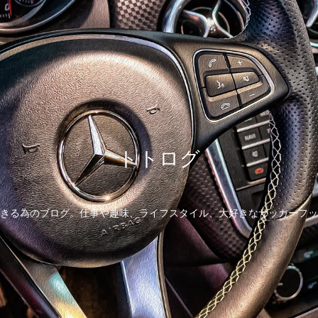
トトログ
きる為のブログ。仕事や趣味、ライフスタイル、大好きなサッカーフッ