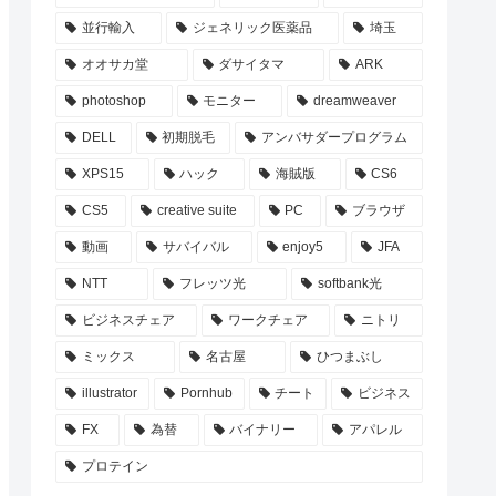
並行輸入
ジェネリック医薬品
埼玉
オオサカ堂
ダサイタマ
ARK
photoshop
モニター
dreamweaver
DELL
初期脱毛
アンバサダープログラム
XPS15
ハック
海賊版
CS6
CS5
creative suite
PC
ブラウザ
動画
サバイバル
enjoy5
JFA
NTT
フレッツ光
softbank光
ビジネスチェア
ワークチェア
ニトリ
ミックス
名古屋
ひつまぶし
illustrator
Pornhub
チート
ビジネス
FX
為替
バイナリー
アパレル
プロテイン