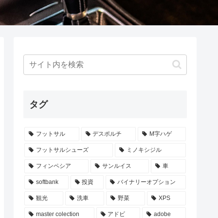
タグ
フットサル
デスポルチ
M字ハゲ
フットサルシューズ
ミノキシジル
フィンペシア
サンルイス
車
softbank
投資
バイナリーオプション
観光
洗車
野菜
XPS
master colection
アドビ
adobe