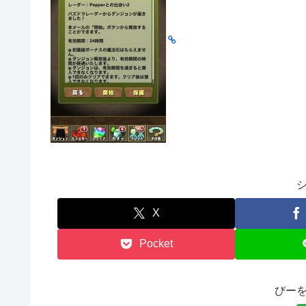
X
Pocket
びー