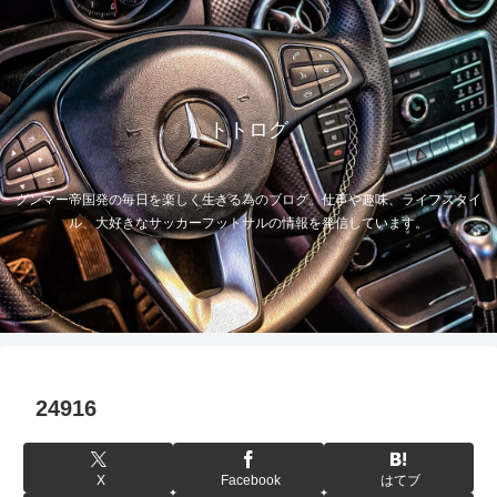
トトログ
グンマー帝国発の毎日を楽しく生きる為のブログ。仕事や趣味、ライフスタイ
ル、大好きなサッカーフットサルの情報を発信しています。
24916
X
Facebook
はてブ