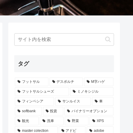
タグ
フットサル
デスポルチ
M字ハゲ
フットサルシューズ
ミノキシジル
フィンペシア
サンルイス
車
softbank
投資
バイナリーオプション
観光
洗車
野菜
XPS
master colection
アドビ
adobe