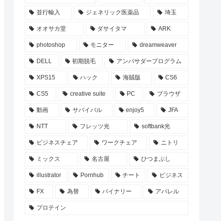
並行輸入
ジェネリック医薬品
埼玉
オオサカ堂
ダサイタマ
ARK
photoshop
モニター
dreamweaver
DELL
初期脱毛
アンバサダープログラム
XPS15
ハック
海賊版
CS6
CS5
creative suite
PC
ブラウザ
動画
サバイバル
enjoy5
JFA
NTT
フレッツ光
softbank光
ビジネスチェア
ワークチェア
ニトリ
ミックス
名古屋
ひつまぶし
illustrator
Pornhub
チート
ビジネス
FX
為替
バイナリー
アパレル
プロテイン