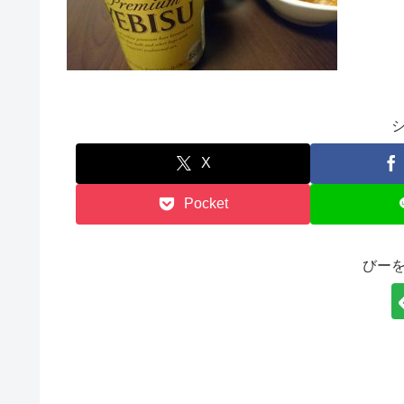
X
Pocket
びー