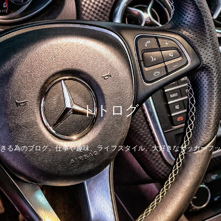
トトログ
きる為のブログ。仕事や趣味、ライフスタイル、大好きなサッカーフッ