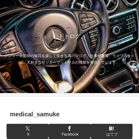
トトログ
グンマー帝国発の毎日を楽しく生きる為のブログ。仕事や趣味、ライフスタイ
ル、大好きなサッカーフットサルの情報を発信しています。
medical_samuke
X
Facebook
はてブ