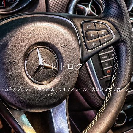
トトログ
きる為のブログ。仕事や趣味、ライフスタイル、大好きなサッカーフッ