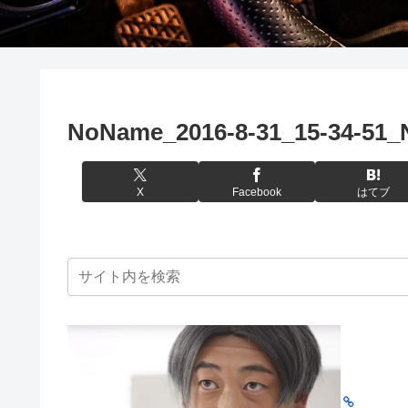
NoName_2016-8-31_15-34-51_
X
Facebook
はてブ