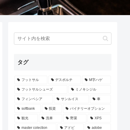
タグ
フットサル
デスポルチ
M字ハゲ
フットサルシューズ
ミノキシジル
フィンペシア
サンルイス
車
softbank
投資
バイナリーオプション
観光
洗車
野菜
XPS
master colection
アドビ
adobe