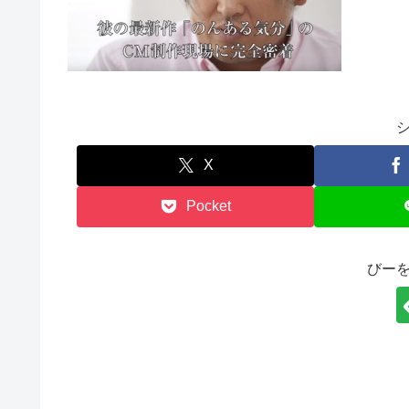
X
Pocket
びー