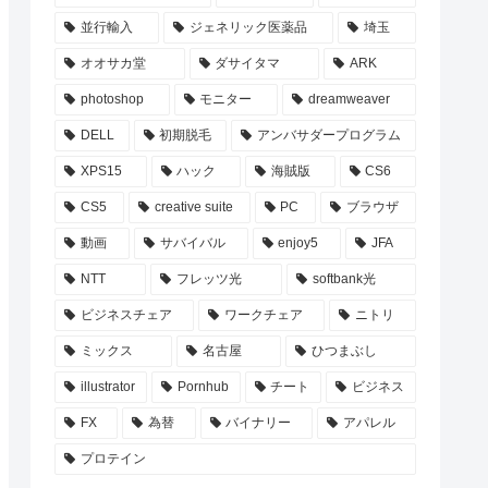
並行輸入
ジェネリック医薬品
埼玉
オオサカ堂
ダサイタマ
ARK
photoshop
モニター
dreamweaver
DELL
初期脱毛
アンバサダープログラム
XPS15
ハック
海賊版
CS6
CS5
creative suite
PC
ブラウザ
動画
サバイバル
enjoy5
JFA
NTT
フレッツ光
softbank光
ビジネスチェア
ワークチェア
ニトリ
ミックス
名古屋
ひつまぶし
illustrator
Pornhub
チート
ビジネス
FX
為替
バイナリー
アパレル
プロテイン