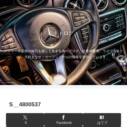
トトログ
グンマー帝国発の毎日を楽しく生きる為のブログ。仕事や趣味、ライフスタイ
ル、大好きなサッカーフットサルの情報を発信しています。
S__4800537
X
Facebook
はてブ