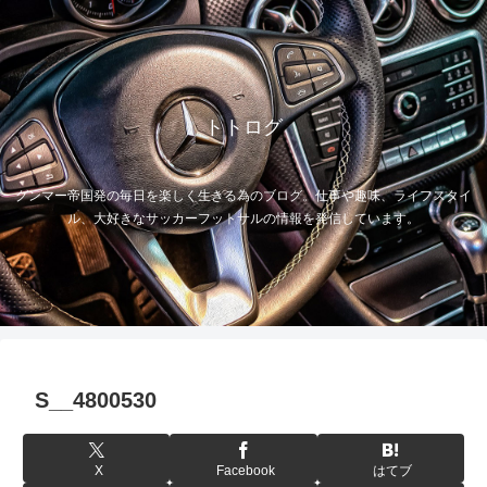
トトログ
グンマー帝国発の毎日を楽しく生きる為のブログ。仕事や趣味、ライフスタイ
ル、大好きなサッカーフットサルの情報を発信しています。
S__4800530
X
Facebook
はてブ