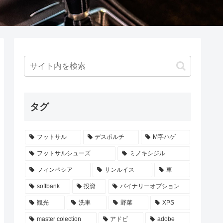
タグ
フットサル
デスポルチ
M字ハゲ
フットサルシューズ
ミノキシジル
フィンペシア
サンルイス
車
softbank
投資
バイナリーオプション
観光
洗車
野菜
XPS
master colection
アドビ
adobe