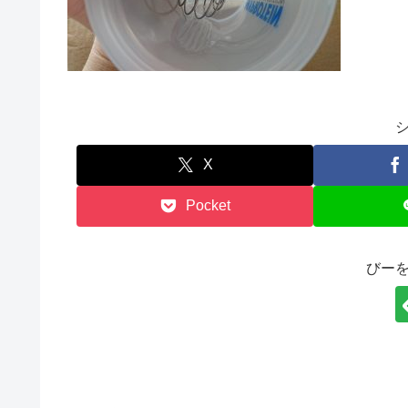
X
Pocket
びー