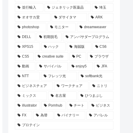
並行輸入
ジェネリック医薬品
埼玉
オオサカ堂
ダサイタマ
ARK
photoshop
モニター
dreamweaver
DELL
初期脱毛
アンバサダープログラム
XPS15
ハック
海賊版
CS6
CS5
creative suite
PC
ブラウザ
動画
サバイバル
enjoy5
JFA
NTT
フレッツ光
softbank光
ビジネスチェア
ワークチェア
ニトリ
ミックス
名古屋
ひつまぶし
illustrator
Pornhub
チート
ビジネス
FX
為替
バイナリー
アパレル
プロテイン