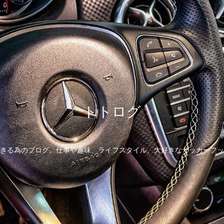
トトログ
きる為のブログ。仕事や趣味、ライフスタイル、大好きなサッカーフッ