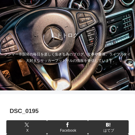
トトログ
グンマー帝国発の毎日を楽しく生きる為のブログ。仕事や趣味、ライフスタイ
ル、大好きなサッカーフットサルの情報を発信しています。
DSC_0195
X
Facebook
はてブ