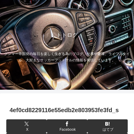
トトログ
グンマー帝国発の毎日を楽しく生きる為のブログ。仕事や趣味、ライフスタイ
ル、大好きなサッカーフットサルの情報を発信しています。
4ef0cd8229116e55edb2e803953fe3fd_s
X
Facebook
はてブ