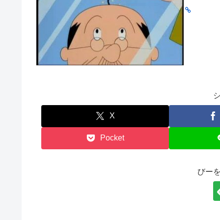
X
Pocket
びー