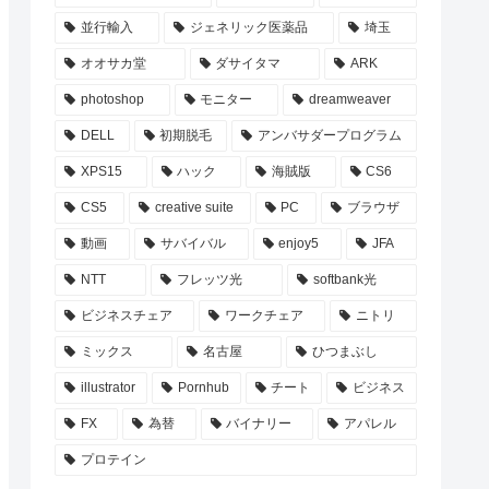
並行輸入
ジェネリック医薬品
埼玉
オオサカ堂
ダサイタマ
ARK
photoshop
モニター
dreamweaver
DELL
初期脱毛
アンバサダープログラム
XPS15
ハック
海賊版
CS6
CS5
creative suite
PC
ブラウザ
動画
サバイバル
enjoy5
JFA
NTT
フレッツ光
softbank光
ビジネスチェア
ワークチェア
ニトリ
ミックス
名古屋
ひつまぶし
illustrator
Pornhub
チート
ビジネス
FX
為替
バイナリー
アパレル
プロテイン