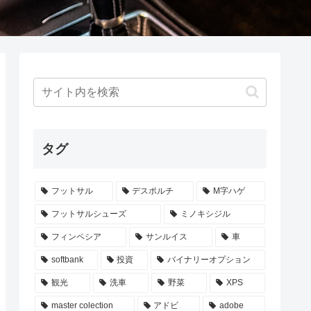
タグ
フットサル
デスポルチ
M字ハゲ
フットサルシューズ
ミノキシジル
フィンペシア
サンルイス
車
softbank
投資
バイナリーオプション
観光
洗車
野菜
XPS
master colection
アドビ
adobe