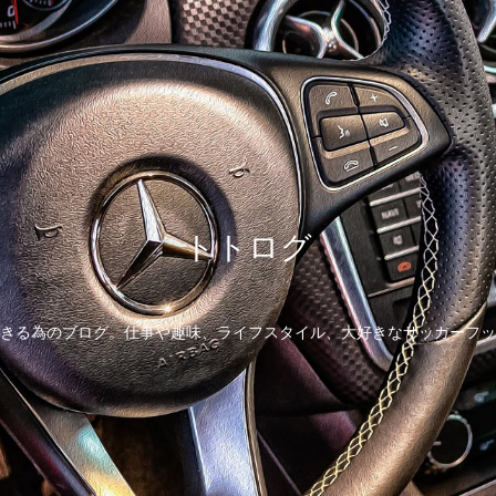
トトログ
きる為のブログ。仕事や趣味、ライフスタイル、大好きなサッカーフッ