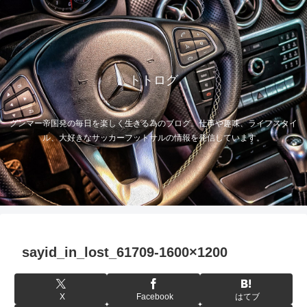
トトログ
グンマー帝国発の毎日を楽しく生きる為のブログ。仕事や趣味、ライフスタイ
ル、大好きなサッカーフットサルの情報を発信しています。
sayid_in_lost_61709-1600×1200
X
Facebook
はてブ