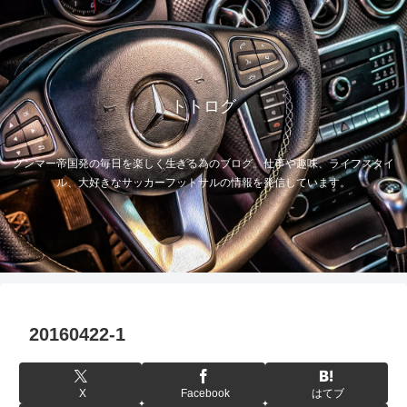
トトログ
グンマー帝国発の毎日を楽しく生きる為のブログ。仕事や趣味、ライフスタイ
ル、大好きなサッカーフットサルの情報を発信しています。
20160422-1
X
Facebook
はてブ