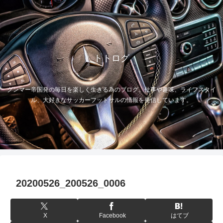
トトログ
グンマー帝国発の毎日を楽しく生きる為のブログ。仕事や趣味、ライフスタイ
ル、大好きなサッカーフットサルの情報を発信しています。
20200526_200526_0006
X
Facebook
はてブ