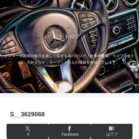
トトログ
グンマー帝国発の毎日を楽しく生きる為のブログ。仕事や趣味、ライフスタイ
ル、大好きなサッカーフットサルの情報を発信しています。
S__3629068
X
Facebook
はてブ