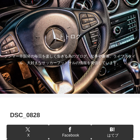
トトログ
グンマー帝国発の毎日を楽しく生きる為のブログ。仕事や趣味、ライフスタイ
ル、大好きなサッカーフットサルの情報を発信しています。
DSC_0828
X
Facebook
はてブ