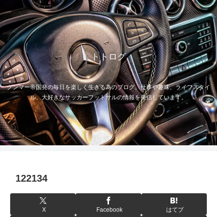
トトログ
グンマー帝国発の毎日を楽しく生きる為のブログ。仕事や趣味、ライフスタイ
ル、大好きなサッカーフットサルの情報を発信しています。
122134
X
Facebook
はてブ