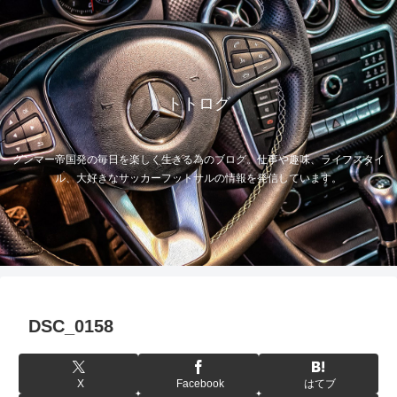
トトログ
グンマー帝国発の毎日を楽しく生きる為のブログ。仕事や趣味、ライフスタイ
ル、大好きなサッカーフットサルの情報を発信しています。
DSC_0158
X
Facebook
はてブ