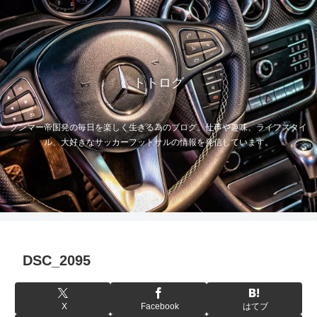
トトログ
グンマー帝国発の毎日を楽しく生きる為のブログ。仕事や趣味、ライフスタイ
ル、大好きなサッカーフットサルの情報を発信しています。
DSC_2095
X
Facebook
はてブ