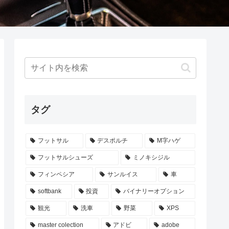
タグ
フットサル
デスポルチ
M字ハゲ
フットサルシューズ
ミノキシジル
フィンペシア
サンルイス
車
softbank
投資
バイナリーオプション
観光
洗車
野菜
XPS
master colection
アドビ
adobe