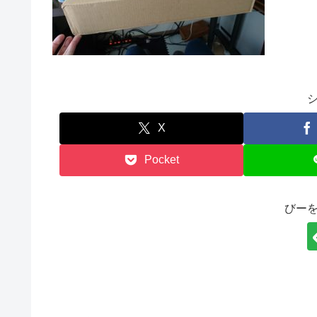
X
Pocket
びー