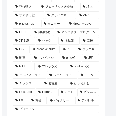
並行輸入
ジェネリック医薬品
埼玉
オオサカ堂
ダサイタマ
ARK
photoshop
モニター
dreamweaver
DELL
初期脱毛
アンバサダープログラム
XPS15
ハック
海賊版
CS6
CS5
creative suite
PC
ブラウザ
動画
サバイバル
enjoy5
JFA
NTT
フレッツ光
softbank光
ビジネスチェア
ワークチェア
ニトリ
ミックス
名古屋
ひつまぶし
illustrator
Pornhub
チート
ビジネス
FX
為替
バイナリー
アパレル
プロテイン