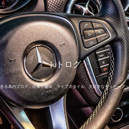
トトログ
きる為のブログ。仕事や趣味、ライフスタイル、大好きなサッカーフッ