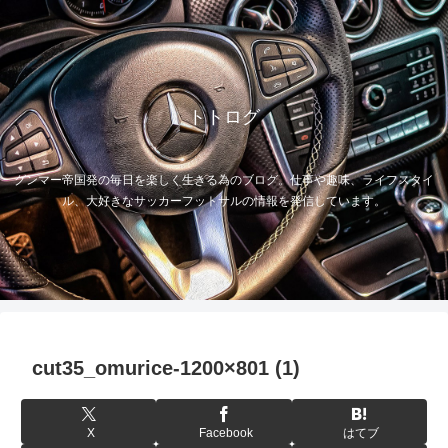
トトログ
グンマー帝国発の毎日を楽しく生きる為のブログ。仕事や趣味、ライフスタイ
ル、大好きなサッカーフットサルの情報を発信しています。
cut35_omurice-1200×801 (1)
X
Facebook
はてブ