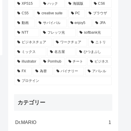
XPS15
ハック
海賊版
CS6
CS5
creative suite
PC
ブラウザ
動画
サバイバル
enjoy5
JFA
NTT
フレッツ光
softbank光
ビジネスチェア
ワークチェア
ニトリ
ミックス
名古屋
ひつまぶし
illustrator
Pornhub
チート
ビジネス
FX
為替
バイナリー
アパレル
プロテイン
カテゴリー
Dr.MARIO
1