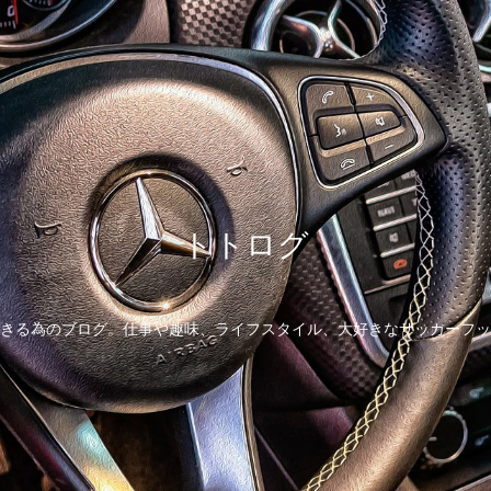
トトログ
きる為のブログ。仕事や趣味、ライフスタイル、大好きなサッカーフッ