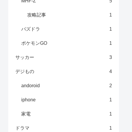
MHF-Z
5
攻略記事
1
パズドラ
1
ポケモンGO
1
サッカー
3
デジもの
4
andoroid
2
iphone
1
家電
1
ドラマ
1