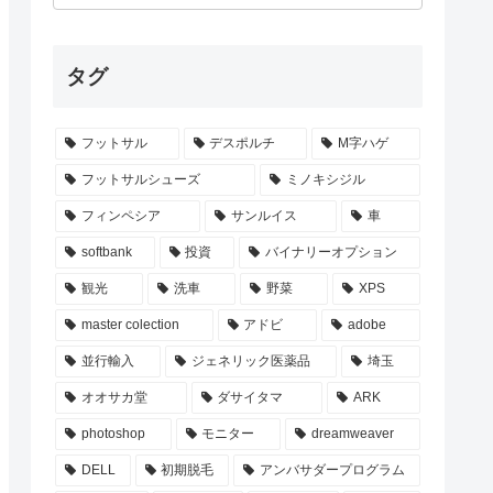
タグ
フットサル
デスポルチ
M字ハゲ
フットサルシューズ
ミノキシジル
フィンペシア
サンルイス
車
softbank
投資
バイナリーオプション
観光
洗車
野菜
XPS
master colection
アドビ
adobe
並行輸入
ジェネリック医薬品
埼玉
オオサカ堂
ダサイタマ
ARK
photoshop
モニター
dreamweaver
DELL
初期脱毛
アンバサダープログラム