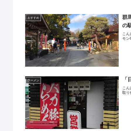
群
おすすめ
の
こん
モンG
「
ラーメン
こん
取り