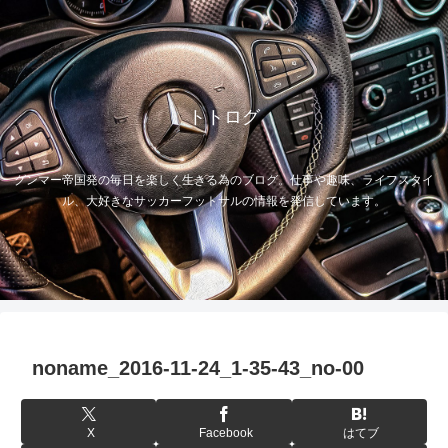
トトログ
グンマー帝国発の毎日を楽しく生きる為のブログ。仕事や趣味、ライフスタイ
ル、大好きなサッカーフットサルの情報を発信しています。
noname_2016-11-24_1-35-43_no-00
X
Facebook
はてブ