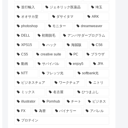
並行輸入
ジェネリック医薬品
埼玉
オオサカ堂
ダサイタマ
ARK
photoshop
モニター
dreamweaver
DELL
初期脱毛
アンバサダープログラム
XPS15
ハック
海賊版
CS6
CS5
creative suite
PC
ブラウザ
動画
サバイバル
enjoy5
JFA
NTT
フレッツ光
softbank光
ビジネスチェア
ワークチェア
ニトリ
ミックス
名古屋
ひつまぶし
illustrator
Pornhub
チート
ビジネス
FX
為替
バイナリー
アパレル
プロテイン