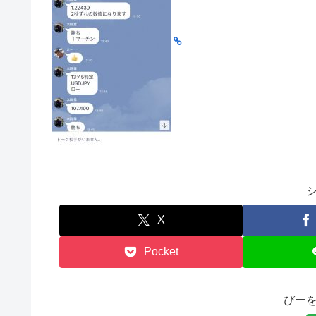
X
Pocket
びー