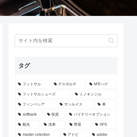
タグ
フットサル
デスポルチ
M字ハゲ
フットサルシューズ
ミノキシジル
フィンペシア
サンルイス
車
softbank
投資
バイナリーオプション
観光
洗車
野菜
XPS
master colection
アドビ
adobe