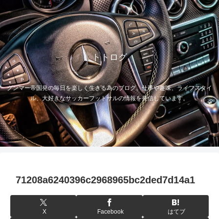
トトログ
グンマー帝国発の毎日を楽しく生きる為のブログ。仕事や趣味、ライフスタイ
ル、大好きなサッカーフットサルの情報を発信しています。
71208a6240396c2968965bc2ded7d14a1
X
Facebook
はてブ