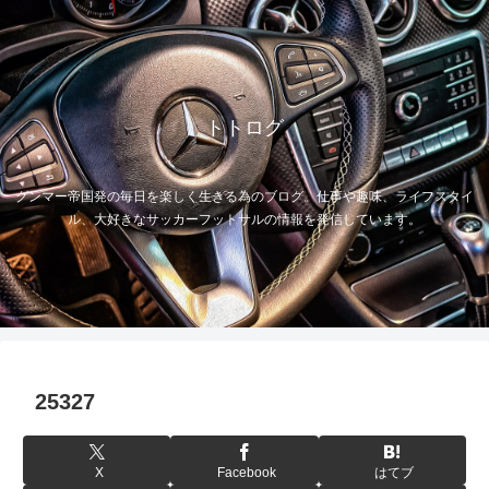
トトログ
グンマー帝国発の毎日を楽しく生きる為のブログ。仕事や趣味、ライフスタイ
ル、大好きなサッカーフットサルの情報を発信しています。
25327
X
Facebook
はてブ